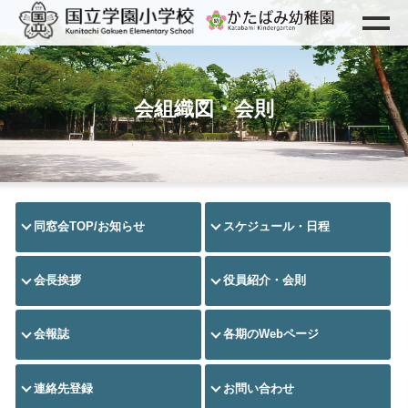
会組織図・会則
同窓会TOP/お知らせ
スケジュール・日程
会長挨拶
役員紹介・会則
会報誌
各期のWebページ
連絡先登録
お問い合わせ