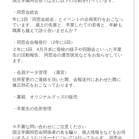
国立学園同窓会では主に以下の活動を行っています。
・同窓会総会
年に1回「同窓会総会」とイベントの企画実行をおこなっ
ています。 歳上の先輩と、卒業したての若者と、年齢も
職業も越えて語り合いませんか？
・同窓会会報発行 （2年に1回）
２年に1回、4月月末に母校の様子や同期会といった卒業
生の活動報告、 同窓会の運営状況などをお知らせしてい
ます。
・会員データ管理 （適宜）
住所変更のご連絡を頂いた際、会報送付にあわせた際に
修正対応をおこなっております。
・書籍、オリジナルグッズの販売
・卒業生の住所管理
※不審な問い合わせにご注意ください
国立学園同窓会関係者の名を騙り、個人情報をなどをお伺
いするようなリサーチについては行っておらず、 同窓会