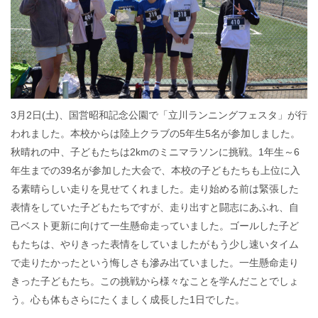
3月2日(土)、国営昭和記念公園で「立川ランニングフェスタ」が行
われました。本校からは陸上クラブの5年生5名が参加しました。
秋晴れの中、子どもたちは2kmのミニマラソンに挑戦。1年生～6
年生までの39名が参加した大会で、本校の子どもたちも上位に入
る素晴らしい走りを見せてくれました。走り始める前は緊張した
表情をしていた子どもたちですが、走り出すと闘志にあふれ、自
己ベスト更新に向けて一生懸命走っていました。ゴールした子ど
もたちは、やりきった表情をしていましたがもう少し速いタイム
で走りたかったという悔しさも滲み出ていました。一生懸命走り
きった子どもたち。この挑戦から様々なことを学んだことでしょ
う。心も体もさらにたくましく成長した1日でした。